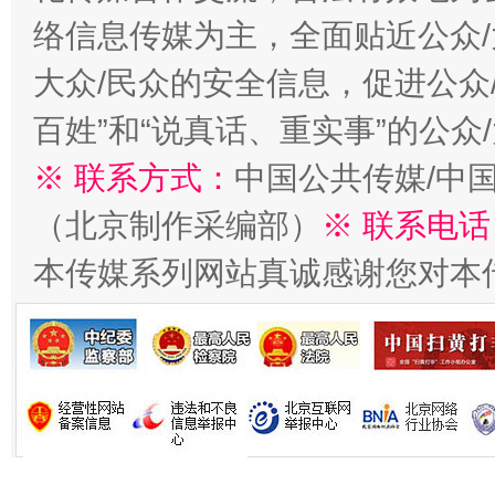
络信息传媒为主，全面贴近公众/
大众/民众的安全信息，促进公众
习近平的博鳌关键词
百姓”和“说真话、重实事”的公众
魏明亮
※ 联系方式：
中国公共传媒/中
（北京制作采编部）
※ 联系电话
本传媒系列网站真诚感谢您对本
生
“刷贴”乱象丛生