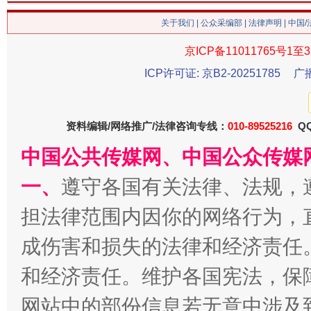
关于我们
|
公众采编部
|
法律声明
| 中国
京ICP备11011765号1至3
ICP许可证: 京B2-20251785
广
习近平的博鳌关键词
魏明亮
资料编辑/网络推广/法律咨询专线：
010-89525216
QQ
中国公共传媒网、中国公众传媒
一、
遵守各国有关法律、法规，
担法律范围内因你的网络行为，
成伤害和损失的法律和经济责任
和经济责任。维护各国宪法，保
生
“刷贴”乱象丛生
网站中的部份信息若无意中涉及