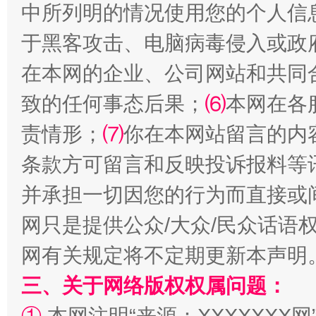
中所列明的情况使用您的个人信
于黑客攻击、电脑病毒侵入或政
解纷+调解+退费，一次搞定
在本网的企业、公司网站和共同
致的任何事态后果；
⑹
本网在各
责情形；
⑺
你在本网站留言的内
条款方可留言和反映投诉报料等
并承担一切因您的行为而直接或
网只是提供公众/大众/民众话语
站台名比不上好声名
网有关规定将不定期更新本声明
三、关于网络版权权属问题：