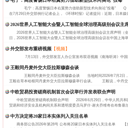
毛宁：高度警惕日本右翼势力借助新型技术向舆论“投毒”
毛宁：高度警惕日本右翼势力借助新型技术向舆论"投毒" Q 
在7月29日外交部例行记者会上，《环球时报》记者提问：近期，日本媒体
2026世界人工智能大会暨人工智能全球治理高级别会议主
2026世界人工智能大会暨人工智能全球治理高级别会议主席声明（全文
日，2026世界人工智能大会暨人工智能全球治理高级别会议在中国上海举
外交部发布重磅视频
【视频】
7月13日，外交部发言人办公室发布双语视频《南海听涛》中国
王毅同丹麦外交大臣拉斯穆森会谈
网上购药对药下症？
王毅同丹麦外交大臣拉斯穆森会谈 当地时间2026年7月2日
王毅在哥本哈根同丹麦外交大臣拉斯穆森举行会谈。 王毅说，中丹交往
中欧贸易投资磋商机制首次会议举行并发表联合声明
中欧贸易投资磋商机制联合声明 2026年6月29日，中华人民共
贸易和经济安全及机构间关系和透明度委员马罗什·谢夫乔维奇在布鲁塞尔
中方决定将20家日本实体列入关注名单
商务部公告2026年第28号 公布将20家日本实体列入关注名单