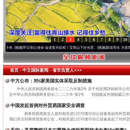
1
2
3
4
5
6
7
8
9
10
·[视频]
牢记初心使命 奋进复兴征程丨宝塔山下好光景..
·[视频]
因党而生 为党而战——百
首页
- 中文国际新闻 -
省市负责人>>>
中方公布：对6家美国实体采取反制措施
中华人民共和国商务部令二〇二六年第2号 关于对应用DNA科学公
定中华人民共和国商务部令二〇二六年 第2号 经国家反外国制裁工作协
中国发起首例对外贸易国家安全调查
商务部新闻发言人就对相关进口打印复印办公设备发起对外贸
我们关注到商务部发布公告，对相关进口打印复印办公设备发起了对外贸易