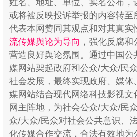
姓名、地址、单位、实名公布，让
这是一记警钟！
谢
或将被反映投诉举报的内容转至
代表本网赞同其观点和对其真实
流传媒舆论为导向
，强化反腐和
营造良好舆论氛围。通过中国公共
媒网站架起政府和公众/大众/民
社会发展，最终实现政府、媒体、
今
媒网站结合现代网络科技影视文
在谋一域中谋全局
网主阵地，为社会公众/大众/民
众/大众/民众对社会公共意识、
化传媒合作交流，合法有效地为公