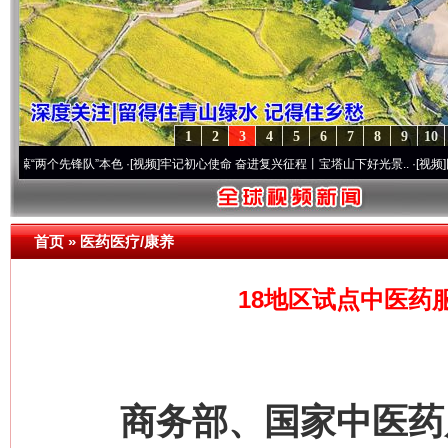
1
2
3
4
5
6
7
8
9
10
个先锋队”本色
·[视频]
牢记初心使命 奋进复兴征程丨宝塔山下好光景..
·[视频]
因党而生 
首页
»
医药医疗/康养
18地区试点中医药
商务部、国家中医药局