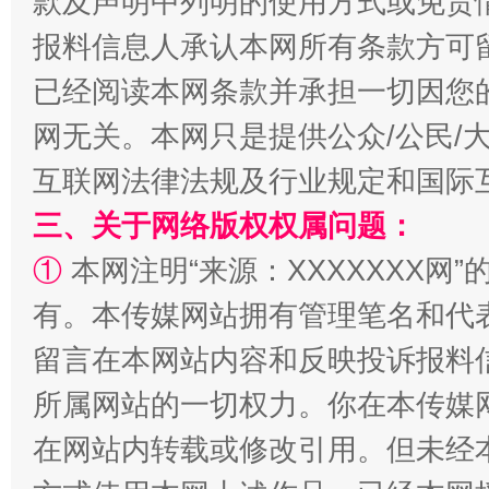
款及声明中列明的使用方式或免责
报料信息人承认本网所有条款方可
已经阅读本网条款并承担一切因您
揭批美国五大"原罪"
"炒
网无关。本网只是提供公众/公民/
互联网法律法规及行业规定和国际
三、关于网络版权权属问题：
①
本网注明“来源：XXXXXXX网”
有。本传媒网站拥有管理笔名和代
留言在本网站内容和反映投诉报料
所属网站的一切权力。你在本传媒
解纷+调解+退费，一次搞定
在网站内转载或修改引用。但未经