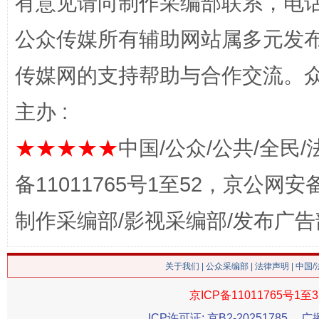
有意见请向制作采编部联系，电话：0
公众传媒所有辅助网站属多元发
传媒网的支持帮助与合作交流。
网上购药对药下症？
主办 :
★★★★★
中国/公众/公共/全民/
备11011765号1至52，京公网安备：
制作采编部/影视采编部/发布广告
关于我们
|
公众采编部
|
法律声明
| 中国
这是一记警钟！
谢
京ICP备11011765号1至3
ICP许可证: 京B2-20251785
广