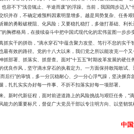
，也容不下“浅尝辄止、半途而废”的浮躁。当前，我国阔步迈入“
交织并存，不确定难预料因素明显增多。越是局势复杂、任务艰
斩棘的勇毅破梗阻、化风险；又要稳扎稳打，多做打基础、利长
我”的胸襟格局，在接续奋斗中把中国式现代化的宏伟蓝图一步步
魏明亮严重违纪违法案透视
实干的拼劲，“滴水穿石”中蕴含聚力攻坚、笃行不怠的实干
也最有效的路径。党的十八大以来，我们党之所以能攻克一个又
神抓部署、抓落实、抓督查。面对“十五五”时期改革发展的硬任
的优良作风，坚守滴水穿石的执着定力。一方面保持敢闯敢试、
思而后行”的审慎，多一分沉稳耐心、少一分心浮气躁，坚决摒弃
腿，扎扎实实办好每一件事、不折不扣落实好每一项部署。
新时代新征程，面对前进道路上的风险挑战与艰巨任务，“滴
风能力的重要标尺，督促广大党员干部以专注明方向、以坚韧筑
生物安全法正式实施
中国