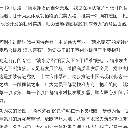
中讲道，“滴水穿石的自然景观，我是在插队落户时便耳闻目睹
谢谢有你温暖了四季
后继，甘于为总体成功牺牲的完美人格；推崇一种胸有宏图、扎
德扶贫开发的壮阔实践，助力当地彻底摆脱“闽东老九”的贫困面
推进新时代中国特色社会主义伟大事业，“滴水穿石”的精神
要场合提及“滴水穿石”，为党员干部干事创业提供了重要指引。
前行的专注，“滴水穿石”的要义正在于瞄准“靶心”，精准发
落点不断滴落。立足新发展阶段，着眼高质量发展全局，党中央已
这是接续奋进党的二十大宏伟擘画、稳步推进中国式现代化这一
之功、一蹴而就之事。广大党员干部要找准方向、把准航向，既
今年投资意愿榜揭晓
每一项政策、每一个项目都精准对接发展所需、顺应民心所向，
力。
功的韧性，“滴水穿石”的真谛就在于不畏艰险、步步为营。
年累月的沉淀与坚守。放眼神州大地，从塞罕坝接力筑起绿色屏
扬清、久久为功，无不印证一条朴素真理：伟大征程注定是一场