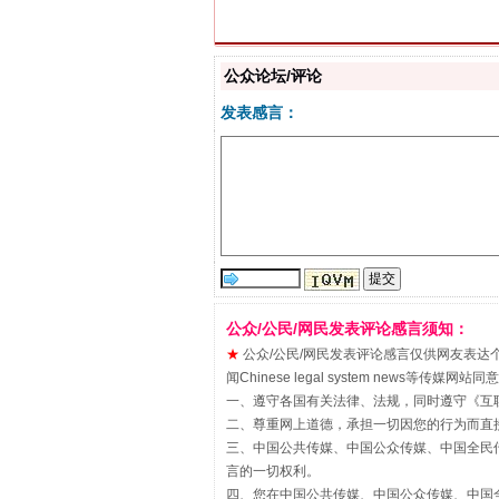
解纷+调解+退费，一次搞定
公众论坛/评论
发表感言：
站台名比不上好声名
公众/公民/网民发表评论感言须知：
★
公众/公民/网民发表评论感言仅供网友表达个人看法
闻Chinese legal system new
一、遵守各国有关法律、法规，同时遵守《
互
二、尊重网上道德，承担一切因您的行为而直
三、中国公共传媒、中国公众传媒、中国全民传媒China 
言的一切权利。
四、您在中国公共传媒、中国公众传媒、中国全民传媒Chin