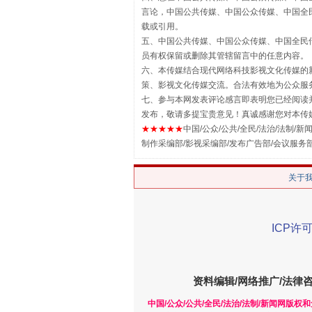
言论，中国公共传媒、中国公众传媒、中国全民传媒China
载或引用。
五、中国公共传媒、中国公众传媒、中国全民传媒China 
员有权保留或删除其管辖留言中的任意内容。
漫山遍野的桃花与雪山、麦地、白
六、本传媒结合现代网络科技影视文化传媒的新
策、影视文化传媒交流。合法有效地为公众服
七、参与本网发表评论感言即表明您已经阅读并
发布，敬请多提宝贵意见！真诚感谢您对本传
★★★★★
中国/公众/公共/全民/法治/法制/新闻
制作采编部/影视采编部/发布广告部/会议服务
关于
ICP许可
招工难、用工荒背后
资料编辑/网络推广/法律
中国/公众/公共/全民/法治/法制/新闻网版权