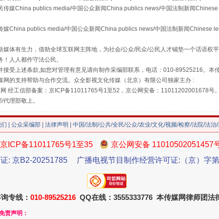
 publics media/中国公众新闻China publics news/中国法制新闻Chinese 
publics media/中国公众新闻China publics news/中国法制新闻Chinese l
藏房
除了知识还要"留白"
媒体有生力，借助全球互联网主阵地，为社会/公众/民众/公民人才铺垫一个话语权平
务！人人都作守法公民。
接受上述条款,如您对管理有意见请向制作采编部联系，电话：010-89525216。
媒网的支持帮助与合作交流。众全影视文化传媒（北京）有限公司独家主办 :
网 经工信部备案：京ICP备11011765号1至52，京公网安备：11011202001678号
部/代理部敬上。
我们
|
公众采编部
|
法律声明
| 中国/法制/公共/全民/公众/农业/文化/视频/检察/法院/法治
京ICP备11011765号1至35
京公网安备 11010502051457
证: 京B2-20251785
广播电视节目制作经营许可证:（京）字第3
送你一朵小红花
咨询专线：
010-89525216
QQ在线：3555333776 本传媒网律师团
和免责声明：