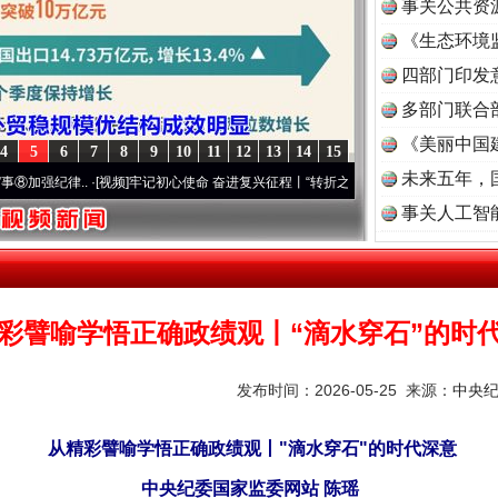
事关公共资
《生态环境
读
四部门印发
多部门联合
《美丽中国
4
5
6
7
8
9
10
11
12
13
14
15
未来五年，
律..
·[视频]
牢记初心使命 奋进复兴征程丨“转折之城”激荡..
·[视频]
牢记初心使命 奋进
事关人工智
茶叶“炒上天”
彩譬喻学悟正确政绩观丨“滴水穿石”的时
发布时间：2026-05-25 来源：
中央
从精彩譬喻学悟正确政绩观丨"滴水穿石"的时代深意
中央纪委国家监委网站 陈瑶