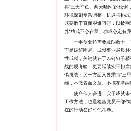
得“三天打鱼、两天晒网”的松懈
环境深刻复杂调整，机遇与挑战
既要敢于直面艰难阻碍，以披荆
养“功成不必在我、功成必定有
习近平的博鳌关键词
干事创业还需要敢闯敢干、真抓
而是破解困局、成就事业最质朴
性成就，关键就在于以钉钉子精
战的硬考验，更要延续实干担当
惧挑战；另一方面又要秉持“三
维，不做表面文章、不搞花拳绣
使命催人奋进，实干成就未来。
工作方法，也是检验党员干部作
在的行动答好时代考卷。
“刷贴”乱象丛生