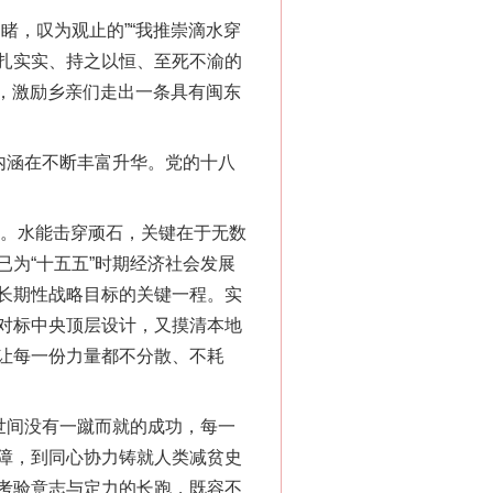
，叹为观止的”“我推崇滴水穿
法官巧妙执行解纠纷
扎实实、持之以恒、至死不渝的
貌，激励乡亲们走出一条具有闽东
内涵在不断丰富升华。党的十八
力。水能击穿顽石，关键在于无数
为“十五五”时期经济社会发展
长期性战略目标的关键一程。实
对标中央顶层设计，又摸清本地
新中国诞生的见证
让每一份力量都不分散、不耗
世间没有一蹴而就的成功，每一
障，到同心协力铸就人类减贫史
考验意志与定力的长跑，既容不