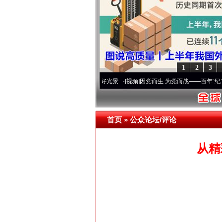
1
2
3
使命 奋进复兴征程丨宝塔山下好光景..
·[视频]
因党而生 为党而战——百年“纪”事⑧加强纪
网上购药对药下症？
首页
»
公众论坛/评论
从精