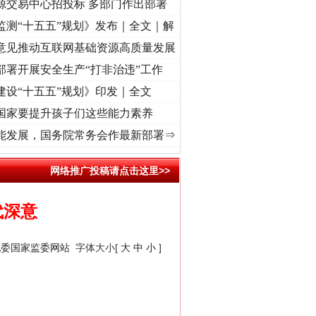
源交易中心招投标 多部门作出部署
监测“十五五”规划》发布｜全文｜解
意见推动互联网基础资源高质量发展
部署开展安全生产“打非治违”工作
建设“十五五”规划》印发｜全文
国家要提升孩子们这些能力素养
复兴征程丨红船起航处 潮起..
·[视频]
一首歌的时间，读懂乐至的“诗与远方”
·[视频]
从《
能发展，国务院常务会作最新部署⇒
“神药”背后的真相
网络推广投稿请点击这里>>
代深意
纪委国家监委网站
字体大小[
大
中
小
]