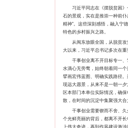
习近平同志在《摆脱贫困》一书
这是一记警钟！
石的景观，实在是推崇一种前仆
精神”。这些深刻感悟，融入宁
特色的乡村振兴之路。
从闽东放眼全国，从脱贫攻坚到
大以来，习近平总书记多次在重
干事创业离不开目标专一、笃定
水滴心无旁骛，始终朝着同一个
擘画宏伟蓝图、明确实践路径。
现远大愿景，从来不是一朝一夕
在谋一域中谋全局
区本部门本单位实际情况，确保
散，在时间的沉淀中集聚强大合
干事创业需要锲而不舍、久久为
个光鲜亮丽的背后，都离不开长
上伟大奇迹，再到作风建设激浊