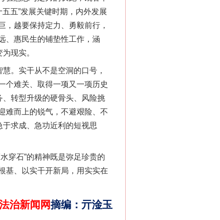
十五五”发展关键时期，内外发展
巨，越要保持定力、勇毅前行，
远、惠民生的铺垫性工作，涵
变为现实。
千亩耕地变“别墅”
智慧。实干从不是空洞的口号，
一个难关、取得一项又一项历史
务、转型升级的硬骨头、风险挑
迎难而上的锐气，不避艰险、不
急于求成、急功近利的短视思
水穿石”的精神既是弥足珍贵的
根基、以实干开新局，用实实在
别拿“量子”当幌子
法治新闻网
摘编
：
亓淦玉