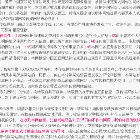
德，遵守中国互联网法律法规及行业规定和网络职业道德，承担法律范围内因你的网络
新闻造成社会影响的，本网将追究其相关法律和经济责任。维护各国宪法，保障公民的
我们，我们将在第一时间作出反映或更正。特请来函来电说明本网站提供内容系本人或
治/法制/新闻网等传媒网站衷心致谢！
新闻网等传媒网站，由众全影视文化传媒（北京）有限公司独家协办发布广告。欢迎合法、
并可添加相应链接。
律责任：⑴
本网根据法律规定或相关政府的要求提供您的个人信息；
⑵
由于您将个人
列明的情况使用您的个人信息，由此所产生的纠纷责任；
⑷
任何由于黑客攻击、电脑病
者的网站在内）；
⑸
因不可抗拒导致的任何事态后果；
⑹
本网在各服务条款及声明中列
有条款方可留言和反映投诉报料等讯息投稿，其证明你已经阅读本网条款并承担一切因
民众/全民话语权平台。本网根据中国互联网法律法规及行业规定和国际互联网有关规定
茶叶“炒上天”
作品，版权均属于XXXXXXX网所有。本传媒网站拥有管理笔名和代表某些合作伙伴在
本网及本网所属网站的一切权力。你在本传媒网站留言板发表的评论和投稿，本网站有
本网上述作品。已经本网授权使用作品的单位或网站，应在授权范围内使用，并注明“来
您对管理有意见，请向留言板管理员或向本传媒网站反映。
本传媒系列网站）的作品，均转载自其它媒体，转载目的在于传递更多信息，宣传国家的
，对于建设创新型国家、建设和谐社会、和谐世界都具有重大的现实意义；公众/公民/
显示发布，因涉及相关法律法规或不文明用语，请谅解！如因被反映投诉报料和投稿
网核实属实，有权先行撤除或暂时屏蔽。注：被反映投诉举报或报料的个人或单位，
情权的权利，
在收到本网信函、短信或电话告知后15日内不作出回应，我们将视为默
，让相关专家和公众/公民/大众/民众/全民进行评论，或将被反映投诉举报的内容转
网以多种传播形式传播主流媒体舆论为导向
，强化反腐和公众/公民/大众/民众/全民监
等传媒网站架起政府和公众/公民/大众/民众/全民之间的和谐桥梁，缓和社会矛盾，
谢谢有你温暖了四季