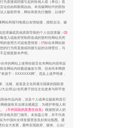
行为直接或间接引起的给他人或（单位）造
言论自由和新闻自由。本传媒网站中的部份
法人版权所有，网站有权先行撤除，以保护
健康网站和报刊电视台友情链接，授权合法、健
信息泄漏或其他原因导致的个人信息泄漏；
⑶
毒侵入或政府管制而造成的暂时性网站关闭
明的使用方式或免责情形；
⑺
你在本网站留
您的行为而直接或间接引起的法律责任，与
“神药”背后的真相
将不定期更新本声明。
合作伙伴的网站上使用你留言在本网站内容和反
权在网站内转载或修改引用。但未经本网授
源于：XXXXXXX网”。违反上述声明者，
法律、法规、政策及文化和展示国家的国际形
大众/民众/全民勇于担任文化使者与和平使
的部份作品内容，涉及个人或单位版权和其它
本网根据有关法律法规规定，为维护举报人和
认。（不作回应的其责任自负）
根据投诉人的
至所涉相关部门领导。未加盖公章，并不代表
督，实为中国向全球发展营造良好舆论氛围。通
促进社会大发展，最终实现政府、媒体、公众/
法官巧妙执行解纠纷