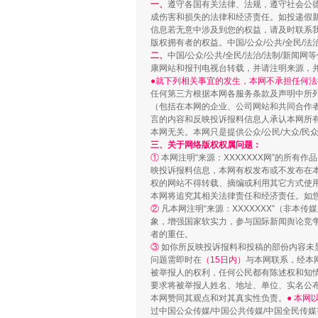
一、
遵守各国有关法律、法规，遵守社会公
成伤害和损失的法律和经济责任。如投递假
信息若无意中涉及到您的权益，请及时联系
版权拥有者的权益。中国/公众/公共/全民/法
二、
中国/公众/公共/全民/法治/法制/
康网站和报刊电视台转载，并请注明来源，
●就下列相关事宜的发生，本网不承担任何法
任何第三方根据本网各服务条款及声明中所
（包括在本网的企业、公司网站和共同合作
言的内容和反映投诉报料信息人承认本网所
网上购药对药下症？
本网无关。本网只是提供公众/公民/大众/
三、关于网络版权权属问题：
①
本网注明“来源：XXXXXXX网”的所有
映投诉报料信息，本网有权发布或不发布在
权的网站不得转载、摘编或利用其它方式使用
本网将追究其相关法律责任和经济责任。如
②
凡本网注明“来源：XXXXXXX”（非
象，增强国家软实力，参与国际新闻舆论竞争
者的重任。
③
如你所反映投诉报料和投稿的部份内容未
问题需即时在
（15日内）
与本网联系，经本
被举报人的权利，任何公民都有陈述权和知
要求将被举报人姓名、地址、单位、实名公布
本网赞同其观点和对其真实性负责。
● 本
过中国公众传媒/中国公共传媒/中国全民传媒
这是一记警钟！