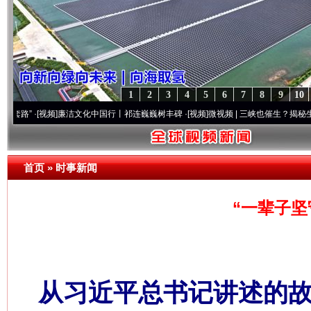
1
2
3
4
5
6
7
8
9
10
视频]
廉洁文化中国行丨祁连巍巍树丰碑
·[视频]
微视频 | 三峡也催生？揭秘生态调度“流量
首页
»
时事新闻
“一辈子坚
从习近平总书记讲述的故