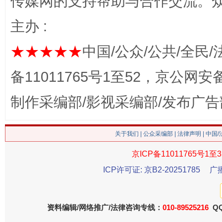
传媒网的支持帮助与合作交流。
主办 :
★★★★★
中国/公众/公共/全民/
习近平的博鳌关键词
魏明亮
备11011765号1至52，京公网安备：
制作采编部/影视采编部/发布广告
关于我们
|
公众采编部
|
法律声明
| 中国
京ICP备11011765号1至3
ICP许可证: 京B2-20251785
广
生
“刷贴”乱象丛生
资料编辑/网络推广/法律咨询专线：
010-89525216
QQ